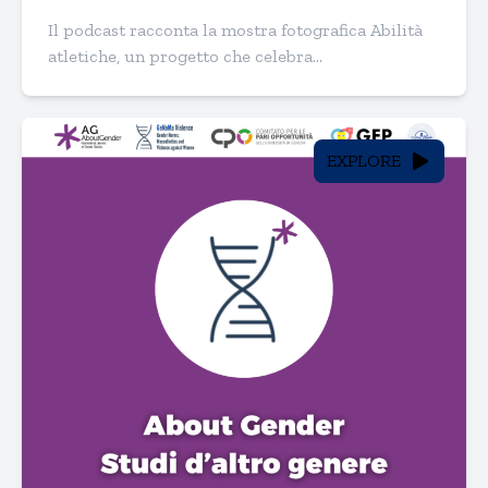
Il podcast racconta la mostra fotografica Abilità
atletiche, un progetto che celebra...
EXPLORE