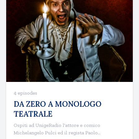
4 episodes
DA ZERO A MONOLOGO
TEATRALE
Ospiti ad UnigeRadio l'attore e comico
Michelangelo Pulci ed il regista Paolo...