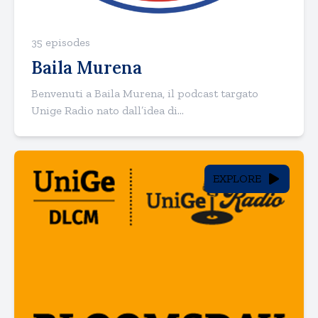
35 episodes
Baila Murena
Benvenuti a Baila Murena, il podcast targato
Unige Radio nato dall’idea di...
EXPLORE