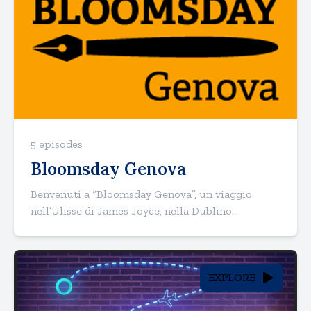
5 episodes
Bloomsday Genova
Benvenuti a “Bloomsday Genova”, un viaggio
nell’Ulisse di James Joyce, nella Dublino...
EXPLORE