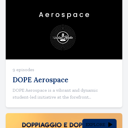
9 episodes
DOPE Aerospace
DOPE Aerospace is a vibrant and dynamic
student-led initiative at the forefront...
EXPLORE