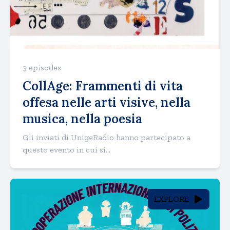
3 episodes
CollAge: Frammenti di vita
offesa nelle arti visive, nella
musica, nella poesia
Gli inviati di UnigeRadio hanno partecipato a
questo evento in cui si...
EXPLORE